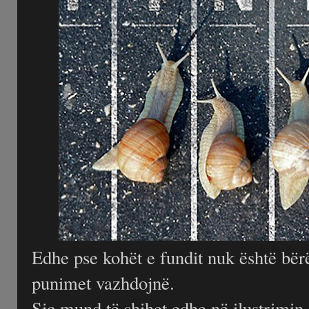
Edhe pse kohët e fundit nuk është bër
punimet vazhdojnë.
Siç mund të shihet edhe në ilustrimin