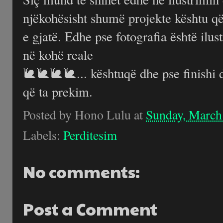
njëkohësisht shumë projekte kështu q
e gjatë. Edhe pse fotografia është ilus
në kohë reale
🐌🐌🐌🐌... kështuqë dhe pse finishi 
që ta prekim.
Posted by
Hono Lulu
at
Sunday, March
Labels:
Perditesim
No comments:
Post a Comment