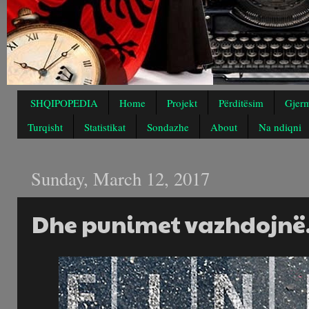
SHQIPOPEDIA
Home
Projekt
Përditësim
Gjerm
Turqisht
Statistikat
Sondazhe
About
Na ndiqni
Sunday, March 12, 2017
Dhe punimet vazhdojnë.